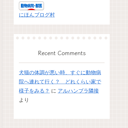
にほんブログ村
Recent Comments
犬猫の体調が悪い時、すぐに動物病
院へ連れて行く？ どれくらい家で
様子をみる？
に
アルハンブラ隣接
より