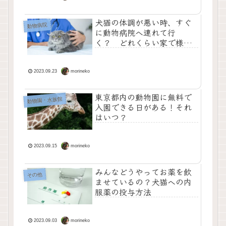
犬猫の体調が悪い時、すぐ
動物病院
に動物病院へ連れて行
く？ どれくらい家で様子
をみる？
morineko
2023.09.23
東京都内の動物園に無料で
動物園・水族館
入園できる日がある！それ
はいつ？
morineko
2023.09.15
みんなどうやってお薬を飲
その他
ませているの？犬猫への内
服薬の投与方法
morineko
2023.09.03