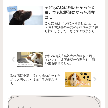
物用の災害対策も考えておく必要があ
ります。災害が発生してからでは遅
子どもの頃に飼いたかった犬
その他
い！早めに知っおきたい犬猫の災害対
種。でも獣医師になった現在
策を紹介。
は…
こんにちは。3月に入りましたね。狂
犬病予防接種の年度が令和６年度に切
り替わりました。もうすぐ役所から犬
を飼っているお家へ狂犬病予防接種の
手紙が発送されると思われます。ドキ
ドキ…忙しくなるぞ…。新しく犬をお
家に迎えた方はお住まいの市に犬の登
録...
お悩み相談「高齢犬の夜鳴きに困っ
ています。近所迷惑が心配だし、飼
い主も眠れません」
動物病院小話 採血を成功させるた
めに大切なことは採血者の腕より
も…
コメント