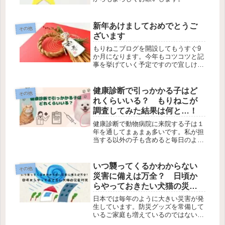
新年あけましておめでとうご
その他
ざいます
もりねこブログを開設してもうすぐ9
か月になります。今年もコツコツと記
事を挙げていく予定ですので宜しけれ
ばお付き合いください。
健康診断で引っかかる子はど
その他
れくらいいる？ もりねこが
調査してみた結果は何と…！
健康診断で動物病院に来院する子は１
年を通してまぁまぁ多いです。私が担
当する以外の子も含めると毎日のよう
に見かけます。健康診断は血液検査、
レントゲン検査、尿検査、糞便検査、
超音波検査、心電図検査などなど、ど
いつ襲ってくるかわからない
その他
の程度の内容を実施するかは飼い主さ
災害に備えは万全？ 日頃か
ん...
らやっておきたい犬猫の災害
対策
日本では毎年のように大きい災害が発
生しています。防災グッズを常備して
いるご家庭も増えているのではないで
しょうか？ 家に動物がいる場合は動