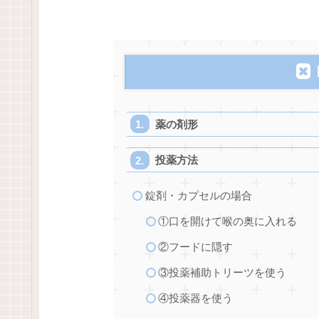
薬の剤形
投薬方法
錠剤・カプセルの場合
①口を開けて喉の奥に入れる
②フードに隠す
③投薬補助トリーツを使う
④投薬器を使う