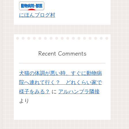
にほんブログ村
Recent Comments
犬猫の体調が悪い時、すぐに動物病
院へ連れて行く？ どれくらい家で
様子をみる？
に
アルハンブラ隣接
より