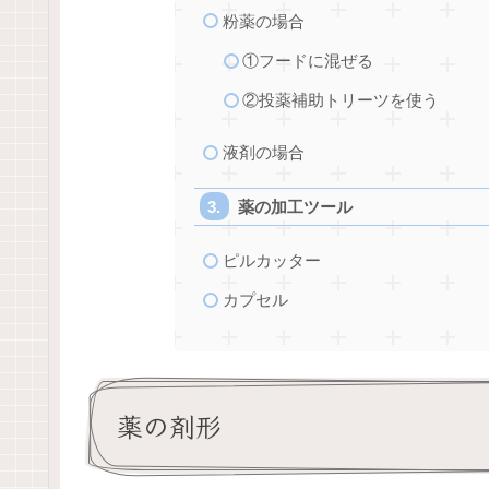
粉薬の場合
①フードに混ぜる
②投薬補助トリーツを使う
液剤の場合
薬の加工ツール
ピルカッター
カプセル
薬の剤形