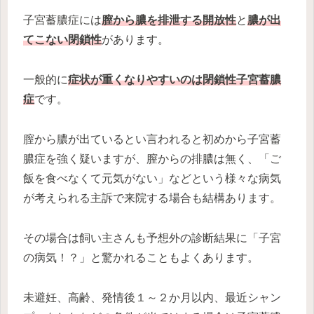
子宮蓄膿症には
膣から膿を排泄する開放性
と
膿が出
てこない閉鎖性
があります。
一般的に
症状が重くなりやすいのは閉鎖性子宮蓄膿
症
です。
膣から膿が出ているとい言われると初めから子宮蓄
膿症を強く疑いますが、膣からの排膿は無く、「ご
飯を食べなくて元気がない」などという様々な病気
が考えられる主訴で来院する場合も結構あります。
その場合は飼い主さんも予想外の診断結果に「子宮
の病気！？」と驚かれることもよくあります。
未避妊、高齢、発情後１～２か月以内、最近シャン