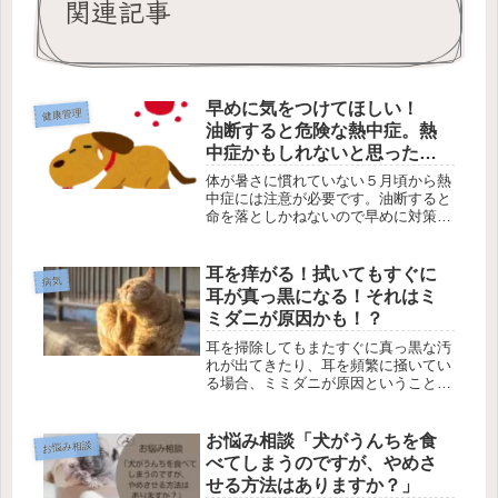
関連記事
早めに気をつけてほしい！
健康管理
油断すると危険な熱中症。熱
中症かもしれないと思ったら
やってほしいこと
体が暑さに慣れていない５月頃から熱
中症には注意が必要です。油断すると
命を落としかねないので早めに対策す
ることをおすすめします。特に注意が
必要な犬種は？ 熱中症になった時に
動物病院に連れて行くまでにできるこ
耳を痒がる！拭いてもすぐに
病気
とは？ 獣医師が解説します。
耳が真っ黒になる！それはミ
ミダニが原因かも！？
耳を掃除してもまたすぐに真っ黒な汚
れが出てきたり、耳を頻繁に掻いてい
る場合、ミミダニが原因ということが
あります。特にペットショップやブリ
ーダーから引き取ったばかりの子によ
く見られるので要注意です。ミミダニ
お悩み相談「犬がうんちを食
お悩み相談
感染について解説。
べてしまうのですが、やめさ
せる方法はありますか？」