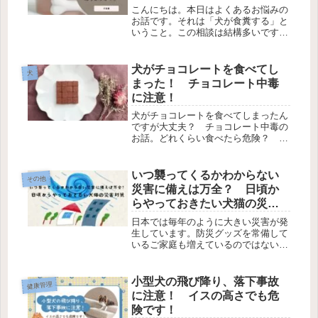
こんにちは。本日はよくあるお悩みの
お話です。それは「犬が食糞する」と
いうこと。この相談は結構多いです。
悩んでいる方多いのではないでしょう
か？子犬の相談が多いですが、大人に
なっても食べる癖が直らずに困ってい
犬がチョコレートを食べてし
犬
るという方も。どうすればこの行動を
まった！ チョコレート中毒
止...
に注意！
犬がチョコレートを食べてしまったん
ですが大丈夫？ チョコレート中毒の
お話。どれくらい食べたら危険？ 獣
医師が解説。
いつ襲ってくるかわからない
その他
災害に備えは万全？ 日頃か
らやっておきたい犬猫の災害
対策
日本では毎年のように大きい災害が発
生しています。防災グッズを常備して
いるご家庭も増えているのではないで
しょうか？ 家に動物がいる場合は動
物用の災害対策も考えておく必要があ
ります。災害が発生してからでは遅
小型犬の飛び降り、落下事故
健康管理
い！早めに知っおきたい犬猫の災害対
に注意！ イスの高さでも危
策を紹介。
険です！