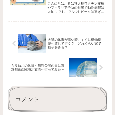
こんにちは。春は狂犬病ワクチン接種
やフィラリア予防の影響で動物病院は
大忙しです。でも少しピークは過ぎた
ような気がしています。そんな忙しい
中で「最近こんなことが何件かあった
な～」ということがあります。それは
タイトルの通り、小型犬の落下事故や
飛...
犬猫の体調が悪い時、すぐに動物病
院へ連れて行く？ どれくらい家で
様子をみる？
もりねこの休日～無料公開の日に東
京都葛西臨海水族園へ行ってみた～
コメント