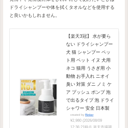
ドライシャンプーや体を拭くタオルなどを使用する
と良いかもしれません。
【楽天3冠】 水が要ら
ない ドライシャンプー
犬 猫 シャンプー ペッ
ト用 ペット イヌ 犬用
ネコ 猫用 うさぎ用 小
動物 お手入れ ニオイ
臭い 対策 ダニ ノミ ケ
ア プッシュ ポンプ 泡
で出るタイプ 泡 ドライ
シャワー 安全 日本製
created by
Rinker
¥2,980
(2026/08/09
12:36:21時点 楽天市場調