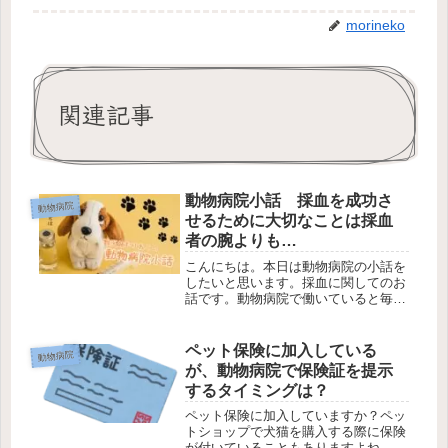
morineko
関連記事
動物病院小話 採血を成功さ
動物病院
せるために大切なことは採血
者の腕よりも…
こんにちは。本日は動物病院の小話を
したいと思います。採血に関してのお
話です。動物病院で働いていると毎日
のように犬猫から採血をします。ちな
みに犬猫はどこから血を採るの？と聞
かれることがよくあるのですが、採血
ペット保険に加入している
動物病院
部位は大きく3カ所あります。首、前
が、動物病院で保険証を提示
肢...
するタイミングは？
ペット保険に加入していますか？ペッ
トショップで犬猫を購入する際に保険
が付いていることもありますよね。そ