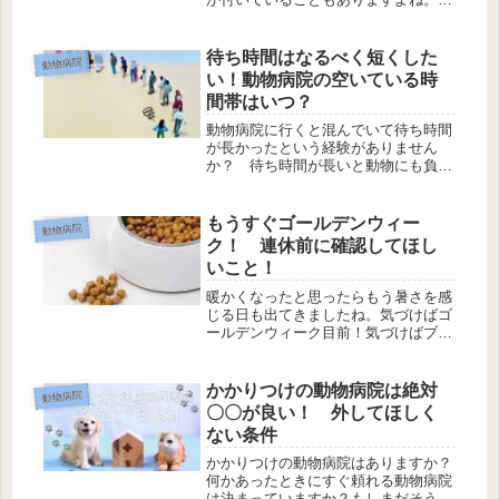
ういうこともあってか、近年ペット保
険に加入している方が増えているなぁ
と感じます。ペット保険を扱っている
待ち時間はなるべく短くした
動物病院
会社もかなりたくさん存在していま
い！動物病院の空いている時
す。...
間帯はいつ？
動物病院に行くと混んでいて待ち時間
が長かったという経験がありません
か？ 待ち時間が長いと動物にも負担
がかかります。動物病院で働く獣医師
が比較的空きやすい時間帯、時期につ
いてまとめてみました。
もうすぐゴールデンウィー
動物病院
ク！ 連休前に確認してほし
いこと！
暖かくなったと思ったらもう暑さを感
じる日も出てきましたね。気づけばゴ
ールデンウィーク目前！気づけばブロ
グ開設２周年！連休中はお休みする動
物病院もありますよね。動物病院に薬
や療法食を卸す業者さんも休みになり
かかりつけの動物病院は絶対
動物病院
ます。よく連休間近になってフードの
〇〇が良い！ 外してほしく
注...
ない条件
かかりつけの動物病院はありますか？
何かあったときにすぐ頼れる動物病院
は決まっていますか？もしまだそうい