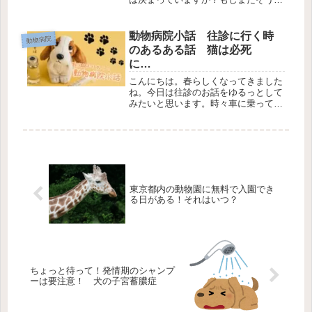
った動物病院が定まっておらず、これ
から探すという方がいたら、ぜひ家か
ら近い場所で探してください。ずっと
動物病院小話 往診に行く時
動物病院
お世話になっている動物病院がある方
のあるある話 猫は必死
も...
に…
こんにちは。春らしくなってきました
ね。今日は往診のお話をゆるっとして
みたいと思います。時々車に乗って往
診にお伺いします。別に往診専門では
ないので、普通の診察の合間を縫って
お伺いするのですが、多い時で1日4件
くらい回ったこともあります。私の
勤...
東京都内の動物園に無料で入園でき
る日がある！それはいつ？
ちょっと待って！発情期のシャンプ
ーは要注意！ 犬の子宮蓄膿症