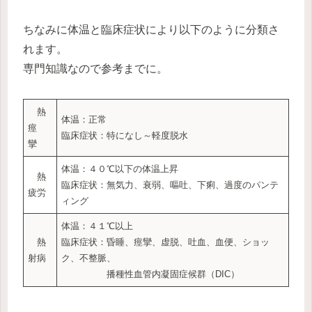
ちなみに体温と臨床症状により以下のように分類さ
れます。
専門知識なので参考までに。
熱
体温：正常
痙
臨床症状：特になし～軽度脱水
攣
体温：４０℃以下の体温上昇
熱
臨床症状：無気力、衰弱、嘔吐、下痢、過度のパンテ
疲労
ィング
体温：４１℃以上
熱
臨床症状：昏睡、痙攣、虚脱、吐血、血便、ショッ
射病
ク、不整脈、
播種性血管内凝固症候群（DIC）