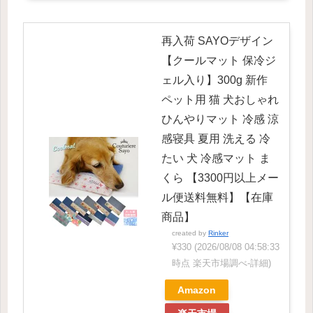
再入荷 SAYOデザイン
【クールマット 保冷ジ
ェル入り】300g 新作
ペット用 猫 犬おしゃれ
ひんやりマット 冷感 涼
感寝具 夏用 洗える 冷
たい 犬 冷感マット ま
くら 【3300円以上メー
ル便送料無料】【在庫
商品】
created by
Rinker
¥330
(2026/08/08 04:58:33
時点 楽天市場調べ-
詳細)
Amazon