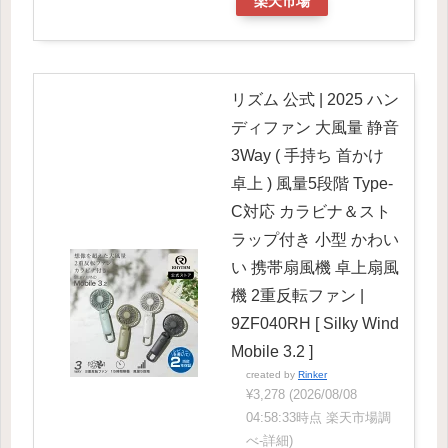
楽天市場
リズム 公式 | 2025 ハン
ディファン 大風量 静音
3Way ( 手持ち 首かけ
卓上 ) 風量5段階 Type-
C対応 カラビナ＆スト
ラップ付き 小型 かわい
い 携帯扇風機 卓上扇風
機 2重反転ファン |
9ZF040RH [ Silky Wind
Mobile 3.2 ]
created by
Rinker
¥3,278
(2026/08/08
04:58:33時点 楽天市場調
べ-
詳細)