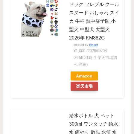
ドック フレブル クール
スヌード おしゃれ スイ
カ 牛柄 熱中症予防 小
型犬 中型犬 大型犬
2026年 KM882G
created by
Rinker
¥1,000
(2026/08/08
04:58:31時点 楽天市場調
べ-
詳細)
Amazon
楽天市場
給水ボトル 犬 ペット
300ml ワンタッチ 給水
水 餌やり 散歩 水筒 水