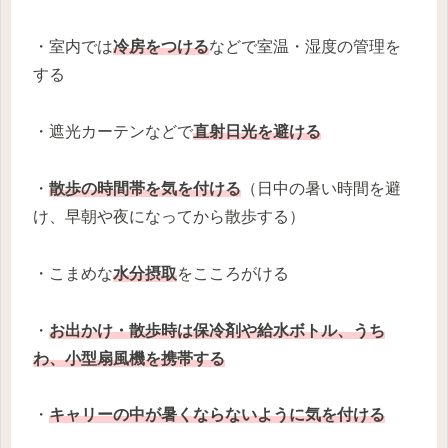
・室内では
冷房をつける
などで室温・湿度の管理を
する
・遮光カーテンなどで
直射日光を避ける
・
散歩の時間帯を気を付ける
（日中の暑い時間を避
け、早朝や夜になってから散歩する）
・こまめな
水分摂取
をこころがける
・
お出かけ・散歩時は保冷剤や給水ボトル、うち
わ、小型扇風機を携帯する
・
キャリーの中が暑くならないように気を付ける