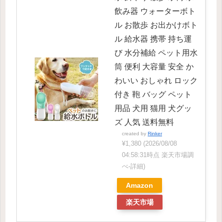
飲み器 ウォーターボト
ル お散歩 お出かけボト
ル 給水器 携帯 持ち運
び 水分補給 ペット用水
筒 便利 大容量 安全 か
わいい おしゃれ ロック
付き 鞄 バッグ ペット
用品 犬用 猫用 犬グッ
ズ 人気 送料無料
created by
Rinker
¥1,380
(2026/08/08
04:58:31時点 楽天市場調
べ-
詳細)
Amazon
楽天市場