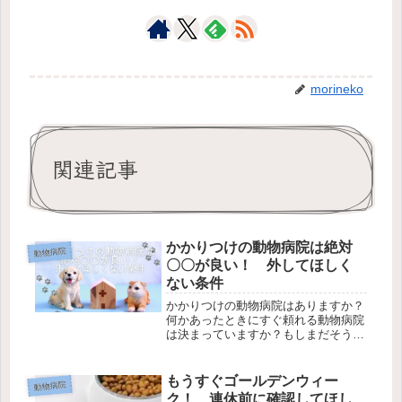
morineko
関連記事
かかりつけの動物病院は絶対
動物病院
〇〇が良い！ 外してほしく
ない条件
かかりつけの動物病院はありますか？
何かあったときにすぐ頼れる動物病院
は決まっていますか？もしまだそうい
った動物病院が定まっておらず、これ
から探すという方がいたら、ぜひ家か
ら近い場所で探してください。ずっと
もうすぐゴールデンウィー
動物病院
お世話になっている動物病院がある方
ク！ 連休前に確認してほし