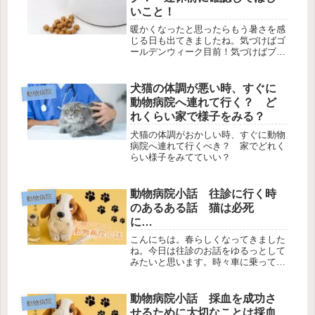
も...
いこと！
暖かくなったと思ったらもう暑さを感
じる日も出てきましたね。気づけばゴ
ールデンウィーク目前！気づけばブロ
グ開設２周年！連休中はお休みする動
物病院もありますよね。動物病院に薬
や療法食を卸す業者さんも休みになり
犬猫の体調が悪い時、すぐに
動物病院
ます。よく連休間近になってフードの
動物病院へ連れて行く？ ど
注...
れくらい家で様子をみる？
犬猫の体調がおかしい時、すぐに動物
病院へ連れて行くべき？ 家でどれく
らい様子をみてていい？
動物病院小話 往診に行く時
動物病院
のあるある話 猫は必死
に…
こんにちは。春らしくなってきました
ね。今日は往診のお話をゆるっとして
みたいと思います。時々車に乗って往
診にお伺いします。別に往診専門では
ないので、普通の診察の合間を縫って
お伺いするのですが、多い時で1日4件
動物病院小話 採血を成功さ
動物病院
くらい回ったこともあります。私の
せるために大切なことは採血