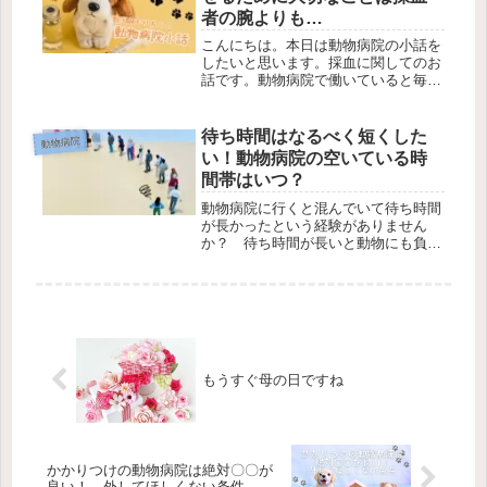
勤...
者の腕よりも…
こんにちは。本日は動物病院の小話を
したいと思います。採血に関してのお
話です。動物病院で働いていると毎日
のように犬猫から採血をします。ちな
みに犬猫はどこから血を採るの？と聞
かれることがよくあるのですが、採血
待ち時間はなるべく短くした
動物病院
部位は大きく3カ所あります。首、前
い！動物病院の空いている時
肢...
間帯はいつ？
動物病院に行くと混んでいて待ち時間
が長かったという経験がありません
か？ 待ち時間が長いと動物にも負担
がかかります。動物病院で働く獣医師
が比較的空きやすい時間帯、時期につ
いてまとめてみました。
もうすぐ母の日ですね
かかりつけの動物病院は絶対〇〇が
良い！ 外してほしくない条件