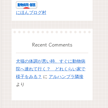
にほんブログ村
Recent Comments
犬猫の体調が悪い時、すぐに動物病
院へ連れて行く？ どれくらい家で
様子をみる？
に
アルハンブラ隣接
より